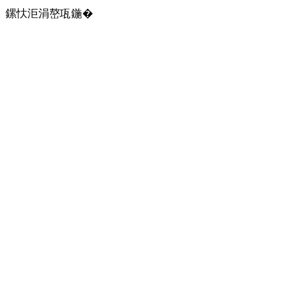
鏍忕洰涓嶅瓨鍦�